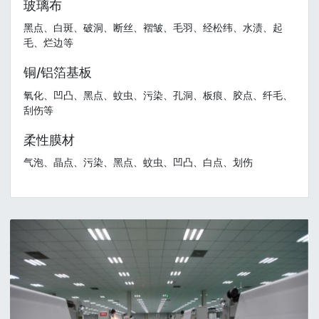
玻璃布
黑点、白斑、破洞、断丝、褶皱、毛羽、经松纬、水渍、起
毛、烂边等
铜/铝箔基板
氧化、凹凸、黑点、蚊虫、污染、孔洞、板痕、胶点、纤毛、
刮伤等
柔性膜材
气泡、晶点、污染、黑点、蚊虫、凹凸、白点、划伤